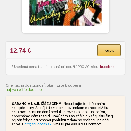
12.74
€
Kúpiť
* Uvedená cena titulu je platná pri použití PROMO kódu:
hudobnecd
Orientačná dostupnosť:
okamžite k odberu
najrýchlejšie dodanie
GARANCIA NAJNIŽŠEJ CENY
- Nestrácajte čas hľadaním
najlepšej ceny. Ak nájdete v inom slovenskom e-shope nižšiu
neakciovú cenu na daný produkt s rovnakou dostupnosťou,
dorovnáme Vám rozdiel. Stačí nám zaslať číslo Vašej aktuálnej
objednávky a screenshot produktu z daného obchodu na nášu
adresu
info@hudobny.sk
. Sme tu pre Vás a Váš komfort.