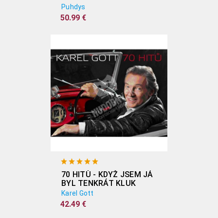
Puhdys
50.99 €
70 HITŮ - KDYŽ JSEM JÁ
BYL TENKRÁT KLUK
(3CD)
Karel Gott
42.49 €