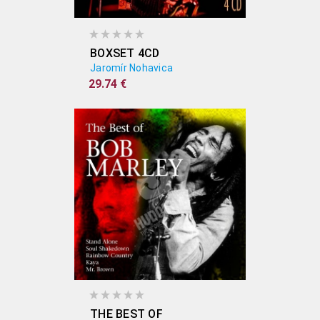
BOXSET 4CD
Jaromír Nohavica
29.74 €
THE BEST OF