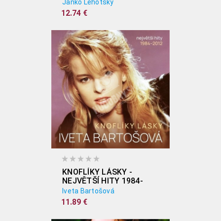
Janko Lehotský
12.74 €
KNOFLÍKY LÁSKY -
NEJVĚTŠÍ HITY 1984-
2012
Iveta Bartošová
11.89 €