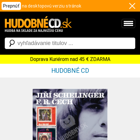
Prepnúť
na desktopovú verziu stránok
Doprava Kuriérom nad 45 € ZDARMA
HUDOBNÉ CD