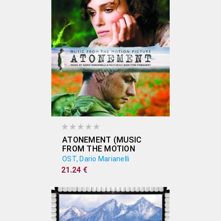
ATONEMENT (MUSIC
FROM THE MOTION
PICTURE)
OST, Dario Marianelli
21.24 €