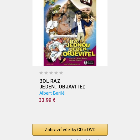
BOL RAZ
JEDEN...OBJAVITEĽ
(KOLEKCIA 6DVD)
Albert Barilé
33.99 €
Zobraziť všetky CD a DVD