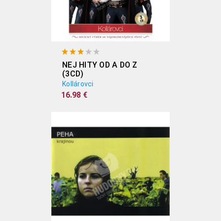
NEJ HITY OD A DO Z
(3CD)
Kollárovci
16.98 €