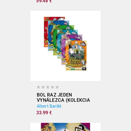
59.48 €
BOL RAZ JEDEN
VYNÁLEZCA (KOLEKCIA
6DVD)
Albert Barillé
33.99 €