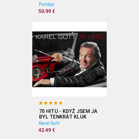
Puhdys
50.99 €
70 HITŮ - KDYŽ JSEM JÁ
BYL TENKRÁT KLUK
(3CD)
Karel Gott
42.49 €