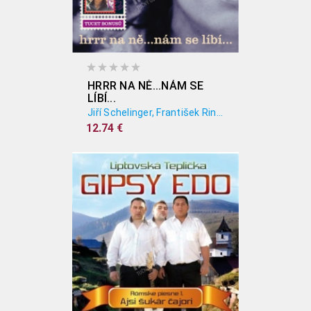
HRRR NA NĚ...NÁM SE
LÍBÍ...
Jiří Schelinger, František Ringo Čech
12.74 €