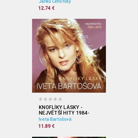
Janko Lehotský
12.74 €
KNOFLÍKY LÁSKY -
NEJVĚTŠÍ HITY 1984-
2012
Iveta Bartošová
11.89 €