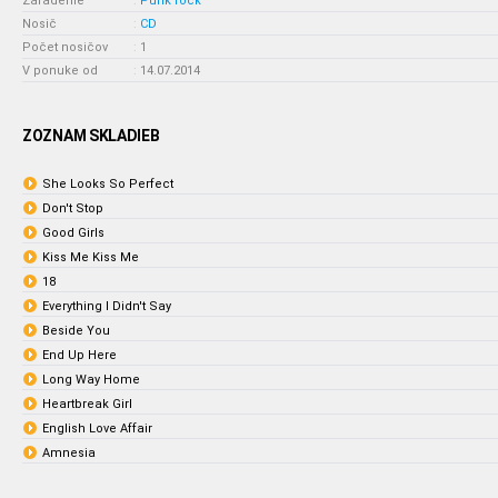
Zaradenie
:
Punk rock
Nosič
:
CD
Počet nosičov
:
1
V ponuke od
:
14.07.2014
ZOZNAM SKLADIEB
She Looks So Perfect
Don't Stop
Good Girls
Kiss Me Kiss Me
18
Everything I Didn't Say
Beside You
End Up Here
Long Way Home
Heartbreak Girl
English Love Affair
Amnesia