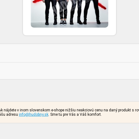
. Ak nájdete v inom slovenskom e-shope nižšiu neakciovú cenu na daný produkt s 
nášu adresu
info@hudobny.sk
. Sme tu pre Vás a Váš komfort.