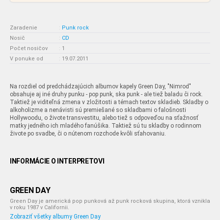
Zaradenie
:
Punk rock
Nosič
:
CD
Počet nosičov
:
1
V ponuke od
:
19.07.2011
Na rozdiel od predchádzajúcich albumov kapely Green Day, "Nimrod"
obsahuje aj iné druhy punku - pop punk, ska punk - ale tiež baladu či rock.
Taktiež je viditeľná zmena v zložitosti a témach textov skladieb. Skladby o
alkoholizme a nenávisti sú premiešané so skladbami o falošnosti
Hollywoodu, o živote transvestitu, alebo tiež s odpoveďou na sťažnosť
matky jedného ich mladého fanúšika. Taktiež sú tu skladby o rodinnom
živote po svadbe, či o nútenom rozchode kvôli sťahovaniu.
INFORMÁCIE O INTERPRETOVI
GREEN DAY
Green Day je americká pop punková až punk rocková skupina, ktorá vznikla
v roku 1987 v Californii.
Zobraziť všetky albumy Green Day