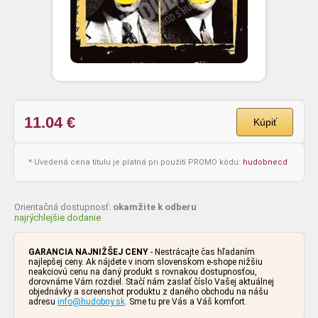
11.04
€
Kúpiť
* Uvedená cena titulu je platná pri použití PROMO kódu:
hudobnecd
Orientačná dostupnosť:
okamžite k odberu
najrýchlejšie dodanie
GARANCIA NAJNIŽŠEJ CENY
- Nestrácajte čas hľadaním
najlepšej ceny. Ak nájdete v inom slovenskom e-shope nižšiu
neakciovú cenu na daný produkt s rovnakou dostupnosťou,
dorovnáme Vám rozdiel. Stačí nám zaslať číslo Vašej aktuálnej
objednávky a screenshot produktu z daného obchodu na nášu
adresu
info@hudobny.sk
. Sme tu pre Vás a Váš komfort.