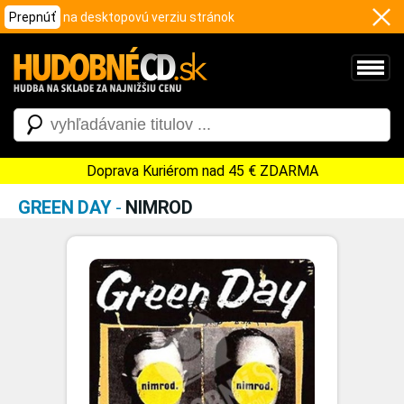
Prepnúť
na desktopovú verziu stránok
Doprava Kuriérom nad 45 € ZDARMA
GREEN DAY
-
NIMROD