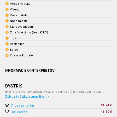
Podáš mi ruku
Víkend
Pošli to ďalej
Naše miesto
Starcova pieseň
Zmeňme tému (feat. KULY)
To, že si
Bestseller
Bejbe
Čhavale Romale
INFORMÁCIE O INTERPRETOVI
BYSTRÍK
Bystrík je slovenský spevák, víťaz 5. ročníka súťaže Coca-Cola Popstar.
Zobraziť všetky albumy Bystrík
Chceš to nahlas
21.24 €
Hej, dievča
11.89 €