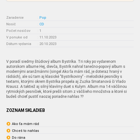
Zaradenie
:
Pop
Nosič
:
CD
Počet nosičov
:
1
V ponuke od
:
11.10.2023
Dátum vydania
:
20.10.2023
V poradí siedmy štúdiový album Bystríka. Tri roky po vydarenom
autorskom albume Hej, dievča, Bystrík nahral tanečno-popový album s
modernými aranžmánmi (singel Ako ťa mám rád, je doteraz hraný v
rádiách), ale sú tam aj klasické "Bystríkoviny" - melodické pesničky s
textami, ktorými okrem Bystríka prispela aj Zuzka Smatanová či Vlado
Krausz. A taktiež aj silný klavírny duet s Kulym. Album ma 14 väčšinou
rytmických pesničiek, ktoré prešli sitom z väčšieho množstva a ktoré si
budeš chcieť pustiť naozaj poriadne nahlas ??
ZOZNAM SKLADIEB
Ako ťa mám rád
Chceš to nahlas
Do rána