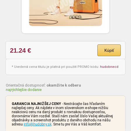
21.24
€
Kúpiť
* Uvedená cena titulu je platná pri použití PROMO kódu:
hudobnecd
Orientačná dostupnosť:
okamžite k odberu
najrýchlejšie dodanie
GARANCIA NAJNIŽŠEJ CENY
- Nestrácajte čas hľadaním
najlepšej ceny. Ak nájdete v inom slovenskom e-shope nižšiu
neakciovú cenu na daný produkt s rovnakou dostupnosťou,
dorovnáme Vám rozdiel. Stačí nám zaslať číslo Vašej aktuálnej
objednávky a screenshot produktu z daného obchodu na nášu
adresu
info@hudobny.sk
. Sme tu pre Vás a Váš komfort.