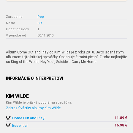
Zaradenie
:
Pop
Nosič
:
CD
Počet nosičov
:
1
V ponuke od
:
30.11.2010
Album Come Out and Play od Kim Wilde je z roku 2010. Je to jedenástym
albumom tejto britskej speváčky. Obsahuje štrnásť piesní. Z toho najkrajšie
sú King of the World, Hey You!, Suicide a Carry Me Home.
INFORMÁCIE O INTERPRETOVI
KIM WILDE
Kim Wilde je britská populárna speváčka.
Zobraziť všetky albumy Kim Wilde
Come Out and Play
11.89 €
Essential
16.98 €