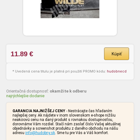
11.89
€
Kúpiť
* Uvedená cena titulu je platná pri použití PROMO kódu:
hudobnecd
Orientačná dostupnosť:
okamžite k odberu
najrýchlejšie dodanie
GARANCIA NAJNIŽŠEJ CENY
- Nestrácajte čas hľadaním
najlepšej ceny. Ak nájdete v inom slovenskom e-shope nižšiu
neakciovú cenu na daný produkt s rovnakou dostupnosťou,
dorovnáme Vám rozdiel. Stačí nám zaslať číslo Vašej aktuálnej
objednávky a screenshot produktu z daného obchodu na nášu
adresu
info@hudobny.sk
. Sme tu pre Vás a Váš komfort.