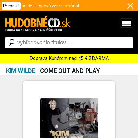
Prepnúť
na desktopovú verziu stránok
Doprava Kuriérom nad 45 € ZDARMA
KIM WILDE
-
COME OUT AND PLAY