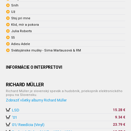
Sníh
Už
Stoj pri mne
Klid, mír a pokora
Julia Roberts
55
Adieu Adele
Svätojánske mušky - Sima Martausová & RM
INFORMÁCIE O INTERPRETOVI
RICHARD MÜLLER
Richard Müller je slovenský spevák a hudobník, priekopník elektronického
popu na Slovensku.
Zobraziť všetky albumy Richard Müller
LSD
15.28 €
'01
9.34 €
01/ Reedícia (Vinyl)
23.79 €