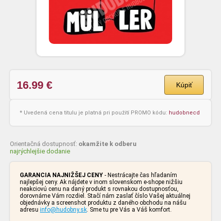
16.99
€
Kúpiť
* Uvedená cena titulu je platná pri použití PROMO kódu:
hudobnecd
Orientačná dostupnosť:
okamžite k odberu
najrýchlejšie dodanie
GARANCIA NAJNIŽŠEJ CENY
- Nestrácajte čas hľadaním
najlepšej ceny. Ak nájdete v inom slovenskom e-shope nižšiu
neakciovú cenu na daný produkt s rovnakou dostupnosťou,
dorovnáme Vám rozdiel. Stačí nám zaslať číslo Vašej aktuálnej
objednávky a screenshot produktu z daného obchodu na nášu
adresu
info@hudobny.sk
. Sme tu pre Vás a Váš komfort.