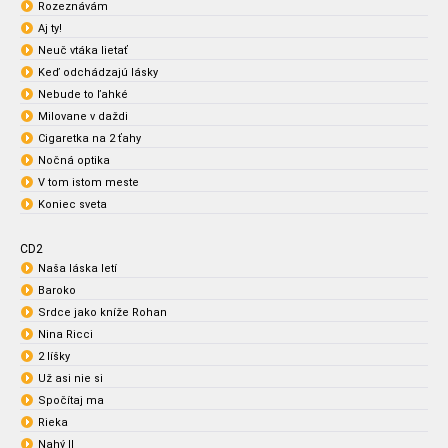
Rozeznávám
Aj ty!
Neuč vtáka lietať
Keď odchádzajú lásky
Nebude to ľahké
Milovane v daždi
Cigaretka na 2 ťahy
Nočná optika
V tom istom meste
Koniec sveta
CD2
Naša láska letí
Baroko
Srdce jako kníže Rohan
Nina Ricci
2 líšky
Už asi nie si
Spočítaj ma
Rieka
Nahý II