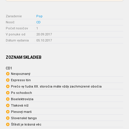
Zaradenie
:
Pop
Nosič
:
CD
Počet nosičov
:
1
V ponuke od
:
20.09.2017
Dátum vydania
:
05.10.2017
ZOZNAM SKLADIEB
CD1
Nespoznaný
Espresso tón
Prečo vy ľudia XX. storočia máte vždy zachmúrené obočia
Po schodoch
Bioelektrovízia
Tlaková níž
Plesový marš
Slovenské tango
Šťěstí je krásná věc