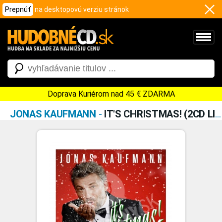
Prepnúť
na desktopovú verziu stránok
Doprava Kuriérom nad 45 € ZDARMA
JONAS KAUFMANN
-
IT'S CHRISTMAS! (2CD LIMITED DELUXE EDITION)