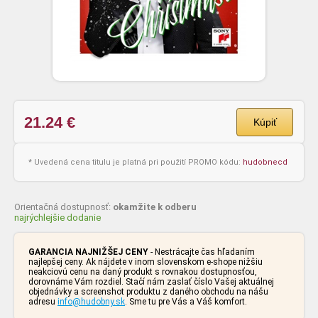
21.24
€
Kúpiť
* Uvedená cena titulu je platná pri použití PROMO kódu:
hudobnecd
Orientačná dostupnosť:
okamžite k odberu
najrýchlejšie dodanie
GARANCIA NAJNIŽŠEJ CENY
- Nestrácajte čas hľadaním
najlepšej ceny. Ak nájdete v inom slovenskom e-shope nižšiu
neakciovú cenu na daný produkt s rovnakou dostupnosťou,
dorovnáme Vám rozdiel. Stačí nám zaslať číslo Vašej aktuálnej
objednávky a screenshot produktu z daného obchodu na nášu
adresu
info@hudobny.sk
. Sme tu pre Vás a Váš komfort.