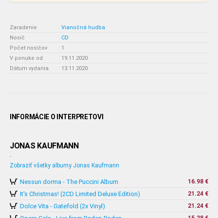
Zaradenie
:
Vianočná hudba
Nosič
:
CD
Počet nosičov
:
1
V ponuke od
:
19.11.2020
Dátum vydania
:
13.11.2020
INFORMÁCIE O INTERPRETOVI
JONAS KAUFMANN
-
Zobraziť všetky albumy Jonas Kaufmann
Nessun dorma - The Puccini Album
16.98 €
It's Christmas! (2CD Limited Deluxe Edition)
21.24 €
Dolce Vita - Gatefold (2x Vinyl)
21.24 €