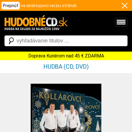
Prepnúť
na desktopovú verziu stránok
Doprava Kuriérom nad 45 € ZDARMA
HUDBA (CD, DVD)