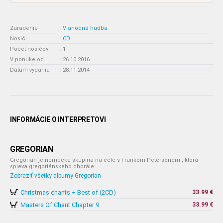
Zaradenie
:
Vianočná hudba
Nosič
:
CD
Počet nosičov
:
1
V ponuke od
:
26.10.2016
Dátum vydania
:
28.11.2014
INFORMÁCIE O INTERPRETOVI
GREGORIAN
Gregorian je nemecká skupina na čele s Frankom Petersonom , ktorá
spieva gregoriánskeho chorále.
Zobraziť všetky albumy Gregorian
Christmas chants + Best of (2CD)
33.99 €
Masters Of Chant Chapter 9
33.99 €