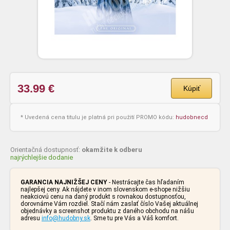
33.99
€
Kúpiť
* Uvedená cena titulu je platná pri použití PROMO kódu:
hudobnecd
Orientačná dostupnosť:
okamžite k odberu
najrýchlejšie dodanie
GARANCIA NAJNIŽŠEJ CENY
- Nestrácajte čas hľadaním
najlepšej ceny. Ak nájdete v inom slovenskom e-shope nižšiu
neakciovú cenu na daný produkt s rovnakou dostupnosťou,
dorovnáme Vám rozdiel. Stačí nám zaslať číslo Vašej aktuálnej
objednávky a screenshot produktu z daného obchodu na nášu
adresu
info@hudobny.sk
. Sme tu pre Vás a Váš komfort.