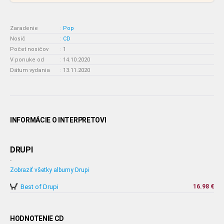
Zaradenie
:
Pop
Nosič
:
CD
Počet nosičov
:
1
V ponuke od
:
14.10.2020
Dátum vydania
:
13.11.2020
INFORMÁCIE O INTERPRETOVI
DRUPI
-
Zobraziť všetky albumy Drupi
Best of Drupi
16.98 €
HODNOTENIE CD