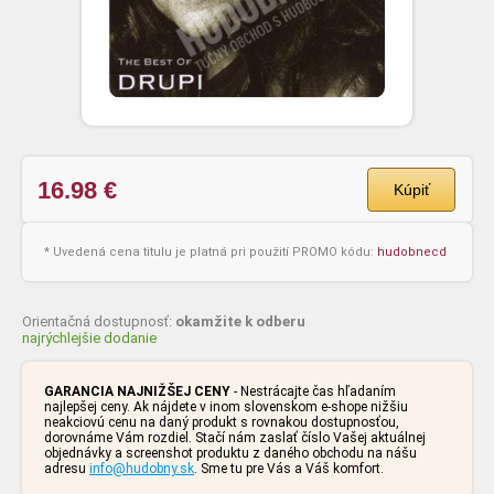
16.98
€
Kúpiť
* Uvedená cena titulu je platná pri použití PROMO kódu:
hudobnecd
Orientačná dostupnosť:
okamžite k odberu
najrýchlejšie dodanie
GARANCIA NAJNIŽŠEJ CENY
- Nestrácajte čas hľadaním
najlepšej ceny. Ak nájdete v inom slovenskom e-shope nižšiu
neakciovú cenu na daný produkt s rovnakou dostupnosťou,
dorovnáme Vám rozdiel. Stačí nám zaslať číslo Vašej aktuálnej
objednávky a screenshot produktu z daného obchodu na nášu
adresu
info@hudobny.sk
. Sme tu pre Vás a Váš komfort.