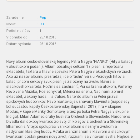
Zaradenie
:
Pop
Nosič
:
CD
Počet nosičov
:
1
V ponuke od
:
25.10.2018
Dátum vydania
:
26.10.2018
Nový album česko-slovenskej legendy Petra Nagya "PIANKO" (Hity a balady
v akustickom podaní). Album obsahuje celkom 13 piesní z repertoáru
skladateľa, textára a hlavne speváka Petera Nagya v akustických verziách.
Ako už názov albumu prezrádza, ide o "tichú" verziu Petrových hitov a
balád, pričom celkový zvuk piesní je založený na zvuku klavíra a
sláčikového kvarteta. Poďme sa zachrániť, Psi sa bránia útokom, Parfémy,
Revolver a Muzika, Poslednýkrát, Milenci na snehu, Nad nami zomrel
skladateľ, Zákony hada ... a ďalšie. Na tento album si Peter prizval
špičkových hudobníkov. Pavol Bartovic je uznávaný klavirista (naposledy
bol súčasťou kapely Československej Superstar 2018, hrá v skupine
Modus, v kapele Mariky Gombitovej a tiež po boku Petra Nagya v skupine
Indigo). Milan Adamec druhý huslista Orchestra Slovenského Národného
Divadla dal dokopy kvarteto zo svojich kolegov z orchestra a Slovenskej
filharmónie. V tejto spolupráci vznikol album s nežným zvukom a
nádychom klasickej hudby. Vďaka aranžmánom s klavírom a sláčikovým
kvartetom dostali piesne nový život, rozžiarili sa v novom svetle. Najlepšie