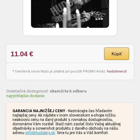
11.04
€
Kúpiť
* Uvedená cena titulu je platná pri použití PROMO kódu:
hudobnecd
Orientačná dostupnosť:
okamžite k odberu
najrýchlejšie dodanie
GARANCIA NAJNIŽŠEJ CENY
- Nestrácajte čas hľadaním
najlepšej ceny. Ak nájdete v inom slovenskom e-shope nižšiu
neakciovú cenu na daný produkt s rovnakou dostupnosťou,
dorovnáme Vám rozdiel. Stačí nám zaslať číslo Vašej aktuálnej
objednávky a screenshot produktu z daného obchodu na nášu
adresu
info@hudobny.sk
. Sme tu pre Vás a Váš komfort.