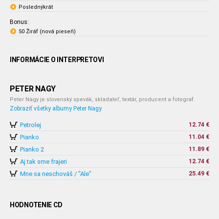
Poslednýkrát
Bonus:
50 Žiráf (nová pieseň)
INFORMÁCIE O INTERPRETOVI
PETER NAGY
Peter Nagy je slovenský spevák, skladateľ, textár, producent a fotograf.
Zobraziť všetky albumy Peter Nagy
Petrolej
12.74 €
Pianko
11.04 €
Pianko 2
11.89 €
Aj tak sme frajeri
12.74 €
Mne sa neschováš / "Ale"
25.49 €
HODNOTENIE CD