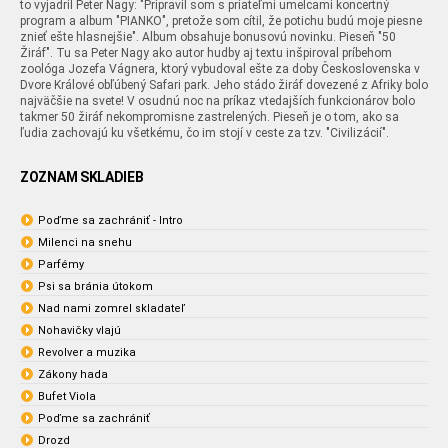
to vyjadril Peter Nagy: "Pripravil som s priateľmi umelcami koncertný
program a album "PIANKO", pretože som cítil, že potichu budú moje piesne
znieť ešte hlasnejšie". Album obsahuje bonusovú novinku. Pieseň "50
Žiráf". Tu sa Peter Nagy ako autor hudby aj textu inšpiroval príbehom
zoológa Jozefa Vágnera, ktorý vybudoval ešte za doby Československa v
Dvore Králové obľúbený Safari park. Jeho stádo žiráf dovezené z Afriky bolo
najväčšie na svete! V osudnú noc na príkaz vtedajších funkcionárov bolo
takmer 50 žiráf nekompromisne zastrelených. Pieseň je o tom, ako sa
ľudia zachovajú ku všetkému, čo im stojí v ceste za tzv. "Civilizácií".
ZOZNAM SKLADIEB
Poďme sa zachrániť - Intro
Milenci na snehu
Parfémy
Psi sa bránia útokom
Nad nami zomrel skladateľ
Nohavičky vlajú
Revolver a muzika
Zákony hada
Bufet Viola
Poďme sa zachrániť
Drozd