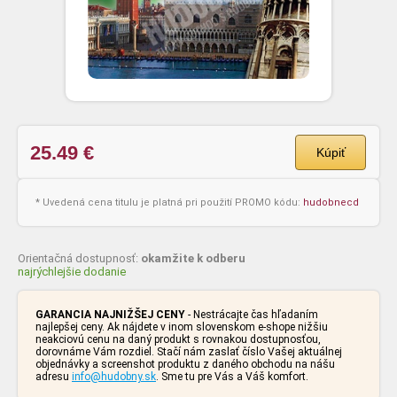
25.49
€
Kúpiť
* Uvedená cena titulu je platná pri použití PROMO kódu:
hudobnecd
Orientačná dostupnosť:
okamžite k odberu
najrýchlejšie dodanie
GARANCIA NAJNIŽŠEJ CENY
- Nestrácajte čas hľadaním
najlepšej ceny. Ak nájdete v inom slovenskom e-shope nižšiu
neakciovú cenu na daný produkt s rovnakou dostupnosťou,
dorovnáme Vám rozdiel. Stačí nám zaslať číslo Vašej aktuálnej
objednávky a screenshot produktu z daného obchodu na nášu
adresu
info@hudobny.sk
. Sme tu pre Vás a Váš komfort.