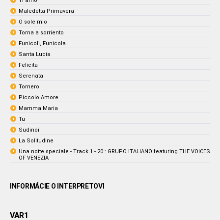
Ti amo
Maledetta Primavera
O sole mio
Torna a sorriento
Funicoli, Funicola
Santa Lucia
Felicita
Serenata
Tornero
Piccolo Amore
Mamma Maria
Tu
Sudinoi
La Solitudine
Una notte speciale - Track 1 - 20 : GRUPO ITALIANO featuring THE VOICES
OF VENEZIA
INFORMÁCIE O INTERPRETOVI
VAR1