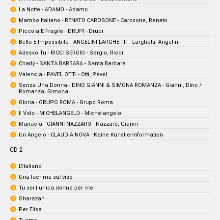
La Notte - ADAMO - Adamo
Mambo Italiano - RENATO CAROSONE - Carosone, Renato
Piccola E Fragile - DRUPI - Drupi
Bello E Impossibile - ANGELINI LARGHETTI - Larghetti, Angelini
Adesso Tu - RICCI SERGIO - Sergio, Ricci
Charly - SANTA BARBARA - Santa Barbara
Valencia - PAVEL OTTI - Otti, Pavel
Senza Una Donna - DINO GIANNI & SIMONA ROMANZA - Gianni, Dino /
Romanza, Simona
Gloria - GRUPO ROMA - Grupo Roma
Il Volo - MICHELANGELO - Michelangelo
Manuela - GIANNI NAZZARO - Nazzaro, Gianni
Un Angelo - CLAUDIA NOVA - Keine Künstlerinformation
CD 2
L'ltaliano
Una lacrima sul viso
Tu sei l'unica donna per me
Sharazan
Per Elisa