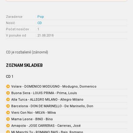
Zaradenie
:
Pop
Nosič
:
CD
Počet nosičov
:
1
V ponuke od
:
21.08.2018
CD je rozbalené (zánovné)
ZOZNAM SKLADIEB
CD 1
Volare - DOMENICO MODUGNO - Modugno, Domenico
Buona Sera - LOUIS PRIMA - Prima, Louis
Alla Turca - ALLEGRO MILANO - Allegro Milano
Barcelona - DON DE MARINELLO - De Marinello, Don
Vieni Con Noi - MILVA - Milva
Mama Leone - BINO - Bino
Amapola - JOSE CARRERAS - Carreras, José
Mi Manchi Tu - ROMANO BAIS - Bais, Romano