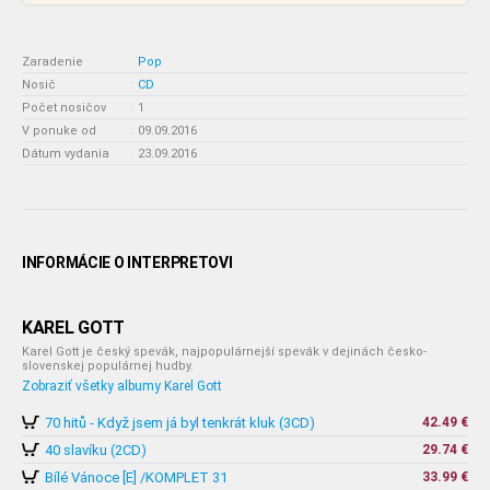
Zaradenie
:
Pop
Nosič
:
CD
Počet nosičov
:
1
V ponuke od
:
09.09.2016
Dátum vydania
:
23.09.2016
INFORMÁCIE O INTERPRETOVI
KAREL GOTT
Karel Gott je český spevák, najpopulárnejší spevák v dejinách česko-
slovenskej populárnej hudby.
Zobraziť všetky albumy Karel Gott
70 hitů - Když jsem já byl tenkrát kluk (3CD)
42.49 €
40 slavíku (2CD)
29.74 €
Bílé Vánoce [E] /KOMPLET 31
33.99 €