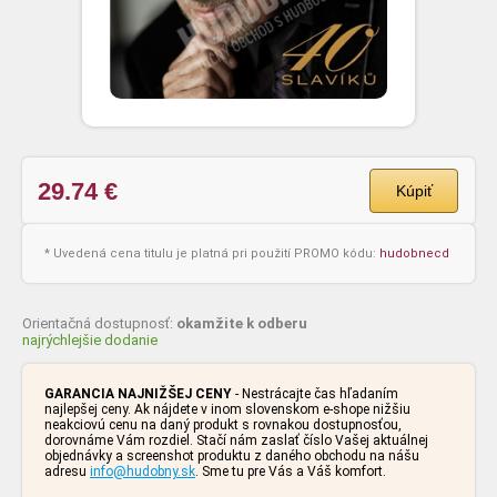
29.74
€
Kúpiť
* Uvedená cena titulu je platná pri použití PROMO kódu:
hudobnecd
Orientačná dostupnosť:
okamžite k odberu
najrýchlejšie dodanie
GARANCIA NAJNIŽŠEJ CENY
- Nestrácajte čas hľadaním
najlepšej ceny. Ak nájdete v inom slovenskom e-shope nižšiu
neakciovú cenu na daný produkt s rovnakou dostupnosťou,
dorovnáme Vám rozdiel. Stačí nám zaslať číslo Vašej aktuálnej
objednávky a screenshot produktu z daného obchodu na nášu
adresu
info@hudobny.sk
. Sme tu pre Vás a Váš komfort.