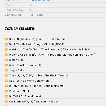
Zaradenie
:
Klasická hudba
Nosič
:
CD
Počet nosičov
:
1
V ponuke od
:
03.10.2016
ZOZNAM SKLADIEB:
Silent Night (ARV_11) [feat. The Platin Tenors]
Deck The Hall With Boughs Of Holly (ARV_11)
Walking In The Air (From "The Snowman") [feat. Carla Maffioletti]
O Come All Ye Faithful (ARV_11) [feat. The Sjamaes Children's Choir]
Sleigh Ride
White Christmas (ARV_11)
Jingle Bells
The Holy City (ARV_11) [feat. The Platin Tenors]
God Rest You Merry Gentlemen
O Holy Night (ARV_11) [feat. Carla Maffioletti]
Petit Papa Noël
Go Tell It On The Mountain
Ave Maria (ARV_11) [feat. Kimmy Skota]