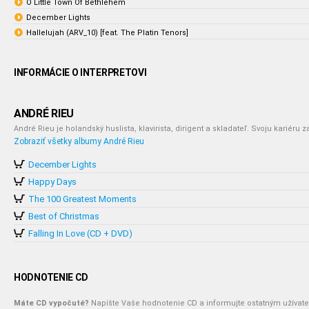
O Little Town Of Bethlehem
December Lights
Hallelujah (ARV_10) [feat. The Platin Tenors]
INFORMÁCIE O INTERPRETOVI
ANDRÉ RIEU
André Rieu je holandský huslista, klavirista, dirigent a skladateľ. Svoju kariéru z
Zobraziť všetky albumy André Rieu
December Lights
Happy Days
The 100 Greatest Moments
Best of Christmas
Falling In Love (CD + DVD)
HODNOTENIE CD
Máte CD vypočuté?
Napíšte Vaše hodnotenie CD a informujte ostatným užívate