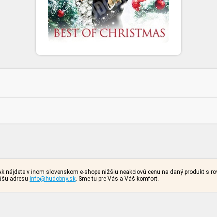
. Ak nájdete v inom slovenskom e-shope nižšiu neakciovú cenu na daný produkt s 
nášu adresu
info@hudobny.sk
. Sme tu pre Vás a Váš komfort.