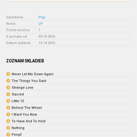
Zaradenie
:
Pop
Nosič
:
LP
Počet nosičov
:
1
V ponuke od
:
03.10.2016
Dátum vydania
:
14.10.2016
ZOZNAM SKLADIEB
Never Let Me Down Again
The Things You Said
Strange Love
Sacred
Little 15
Behind The Wheel
I Want You Now
To Have And To Hold
Nothing
Pimpf