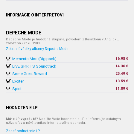
INFORMÁCIE O INTERPRETOVI
DEPECHE MODE
Depeche Mode je hudobná skupina, pôvodom z Basildonu v Anglicku,
založená v roku 1980.
Zobraziť všetky albumy Depeche Mode
Memento Mori (Digipack)
16.98 €
LiVE SPiRiTS Soundtrack
14.36 €
Some Great Reward
25.49 €
Exciter
13.59 €
Spirit
11.89 €
HODNOTENIE LP
Máte LP vypočuté?
Napíšte Vaše hodnotenie LP a informujte ostatným
užívateľov a návštevníkov internetového obchodu.
Zadať hodnotenie LP