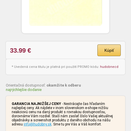
33.99
€
Kúpiť
* Uvedená cena titulu je platná pri použití PROMO kódu:
hudobnecd
Orientačná dostupnosť:
okamžite k odberu
najrýchlejšie dodanie
GARANCIA NAJNIŽŠEJ CENY
- Nestrácajte čas hľadaním
najlepšej ceny. Ak nájdete v inom slovenskom e-shope nižšiu
neakciovú cenu na daný produkt s rovnakou dostupnosťou,
dorovnáme Vám rozdiel. Stačí nám zaslať číslo Vašej aktuálnej
objednávky a screenshot produktu z daného obchodu na nášu
adresu
info@hudobny.sk
. Sme tu pre Vás a Váš komfort.