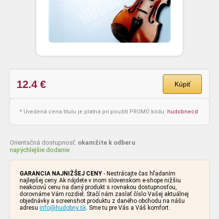
12.4
€
Kúpiť
* Uvedená cena titulu je platná pri použití PROMO kódu:
hudobnecd
Orientačná dostupnosť:
okamžite k odberu
najrýchlejšie dodanie
GARANCIA NAJNIŽŠEJ CENY
- Nestrácajte čas hľadaním
najlepšej ceny. Ak nájdete v inom slovenskom e-shope nižšiu
neakciovú cenu na daný produkt s rovnakou dostupnosťou,
dorovnáme Vám rozdiel. Stačí nám zaslať číslo Vašej aktuálnej
objednávky a screenshot produktu z daného obchodu na nášu
adresu
info@hudobny.sk
. Sme tu pre Vás a Váš komfort.