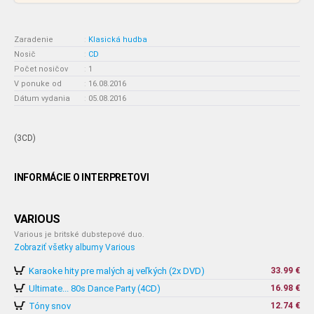
Zaradenie
:
Klasická hudba
Nosič
:
CD
Počet nosičov
:
1
V ponuke od
:
16.08.2016
Dátum vydania
:
05.08.2016
(3CD)
INFORMÁCIE O INTERPRETOVI
VARIOUS
Various je britské dubstepové duo.
Zobraziť všetky albumy Various
Karaoke hity pre malých aj veľkých (2x DVD)
33.99 €
Ultimate... 80s Dance Party (4CD)
16.98 €
Tóny snov
12.74 €