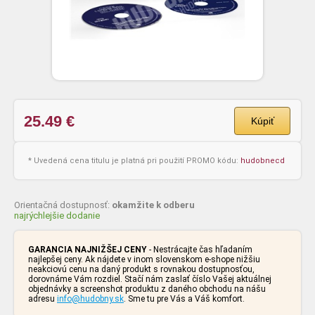
25.49
€
Kúpiť
* Uvedená cena titulu je platná pri použití PROMO kódu:
hudobnecd
Orientačná dostupnosť:
okamžite k odberu
najrýchlejšie dodanie
GARANCIA NAJNIŽŠEJ CENY
- Nestrácajte čas hľadaním
najlepšej ceny. Ak nájdete v inom slovenskom e-shope nižšiu
neakciovú cenu na daný produkt s rovnakou dostupnosťou,
dorovnáme Vám rozdiel. Stačí nám zaslať číslo Vašej aktuálnej
objednávky a screenshot produktu z daného obchodu na nášu
adresu
info@hudobny.sk
. Sme tu pre Vás a Váš komfort.