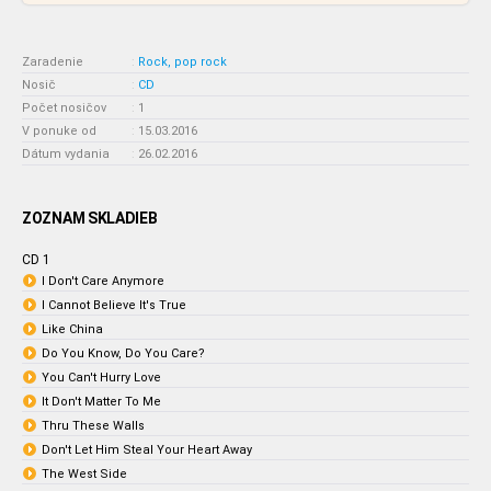
Zaradenie
:
Rock, pop rock
Nosič
:
CD
Počet nosičov
:
1
V ponuke od
:
15.03.2016
Dátum vydania
:
26.02.2016
ZOZNAM SKLADIEB
CD 1
I Don't Care Anymore
I Cannot Believe It's True
Like China
Do You Know, Do You Care?
You Can't Hurry Love
It Don't Matter To Me
Thru These Walls
Don't Let Him Steal Your Heart Away
The West Side