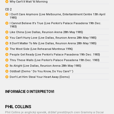
Why Can't It Wait 'til Morning
CD 2
I Don't Care Anymore (Live Melbourne, Entertaintment Centre 13th April
1985)
I Cannot Believe It's True (Live Perkin's Palace Pasadena 19th Dec.
1983)
Like China (Live Dallas, Reunion Arena 28th May 1985)
You Can't Hurry Love (Live Dallas, Reunion Arena 28th May 1985)
It Don't Matter To Me (Live Dallas, Reunion Arena 28th May 1985)
The West Side (Live Rehearsal Montreux 1996)
People Get Ready (Live Perkin's Palace Pasadena 19th Dec. 1983)
Thru These Walls (Live Perkin's Palace Pasadena 19th Dec. 1983)
Its Alright (Live Dallas, Reunion Arena 28th May 1985)
Oddball (Demo ' Do You Know, Do You Care? ')
Don't Let Him Steal Your Heart Away (Demo)
INFORMÁCIE O INTERPRETOVI
PHIL COLLINS
Phil Collins je anglický spevák, držiteľ prestížnych cien Grammy a Oscar