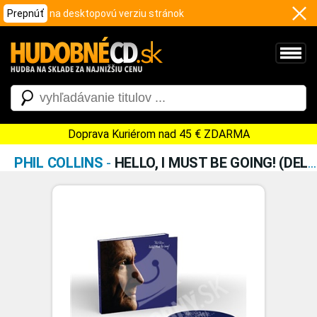
Prepnúť
na desktopovú verziu stránok
Doprava Kuriérom nad 45 € ZDARMA
PHIL COLLINS
-
HELLO, I MUST BE GOING! (DELUXE EDITION)