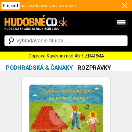
Prepnúť
na desktopovú verziu stránok
Doprava Kuriérom nad 45 € ZDARMA
PODHRADSKÁ & ČANAKY
-
ROZPRÁVKY