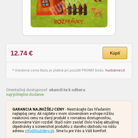
12.74
€
Kúpiť
* Uvedená cena titulu je platná pri použití PROMO kódu:
hudobnecd
Orientačná dostupnosť:
okamžite k odberu
najrýchlejšie dodanie
GARANCIA NAJNIŽŠEJ CENY
- Nestrácajte čas hľadaním
najlepšej ceny. Ak nájdete v inom slovenskom e-shope nižšiu
neakciovú cenu na daný produkt s rovnakou dostupnosťou,
dorovnáme Vám rozdiel. Stačí nám zaslať číslo Vašej aktuálnej
objednávky a screenshot produktu z daného obchodu na nášu
adresu
info@hudobny.sk
. Sme tu pre Vás a Váš komfort.