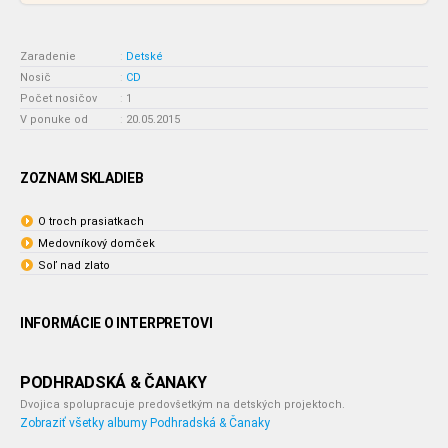
Zaradenie
:
Detské
Nosič
:
CD
Počet nosičov
:
1
V ponuke od
:
20.05.2015
ZOZNAM SKLADIEB
O troch prasiatkach
Medovníkový domček
Soľ nad zlato
INFORMÁCIE O INTERPRETOVI
PODHRADSKÁ & ČANAKY
Dvojica spolupracuje predovšetkým na detských projektoch.
Zobraziť všetky albumy Podhradská & Čanaky