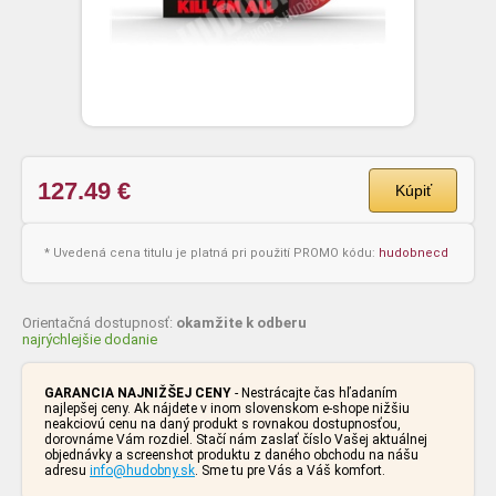
127.49
€
Kúpiť
* Uvedená cena titulu je platná pri použití PROMO kódu:
hudobnecd
Orientačná dostupnosť:
okamžite k odberu
najrýchlejšie dodanie
GARANCIA NAJNIŽŠEJ CENY
- Nestrácajte čas hľadaním
najlepšej ceny. Ak nájdete v inom slovenskom e-shope nižšiu
neakciovú cenu na daný produkt s rovnakou dostupnosťou,
dorovnáme Vám rozdiel. Stačí nám zaslať číslo Vašej aktuálnej
objednávky a screenshot produktu z daného obchodu na nášu
adresu
info@hudobny.sk
. Sme tu pre Vás a Váš komfort.