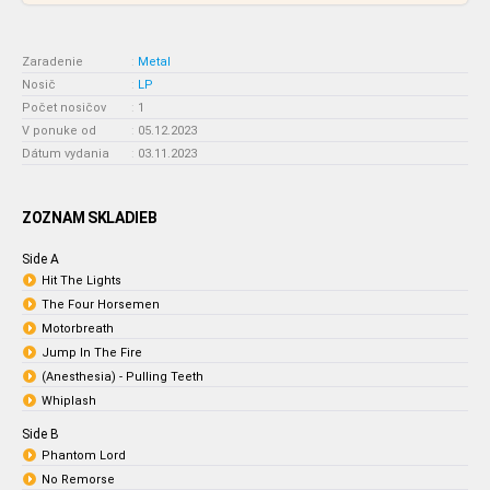
Zaradenie
:
Metal
Nosič
:
LP
Počet nosičov
:
1
V ponuke od
:
05.12.2023
Dátum vydania
:
03.11.2023
ZOZNAM SKLADIEB
Side A
Hit The Lights
The Four Horsemen
Motorbreath
Jump In The Fire
(Anesthesia) - Pulling Teeth
Whiplash
Side B
Phantom Lord
No Remorse