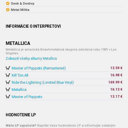
Seek & Destroy
Metal Militia
INFORMÁCIE O INTERPRETOVI
METALLICA
Metallica je americká thrashmetalová skupina založená roku 1981 v Los
Angeles.
Zobraziť všetky albumy Metallica
Master of Puppets (Remastered)
13.59 €
Kill 'Em All
16.98 €
Ride the Lightning (Limited Blue Vinyl)
169.99 €
Metallica
16.13 €
Master of Puppets
13.17 €
HODNOTENIE LP
Máte LP vypočuté?
Napíšte Vaše hodnotenie LP a informujte ostatným