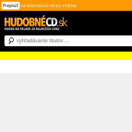
Prepnúť
na desktopovú verziu stránok