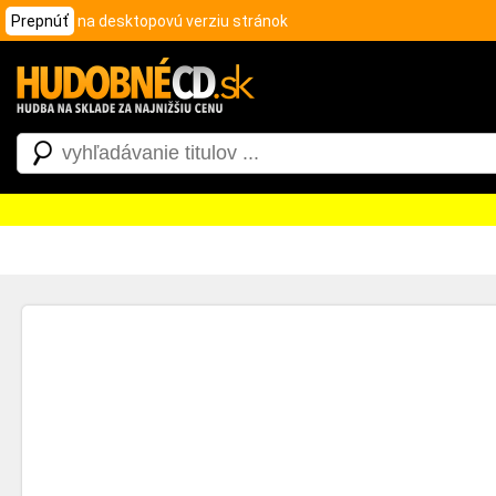
Prepnúť
na desktopovú verziu stránok