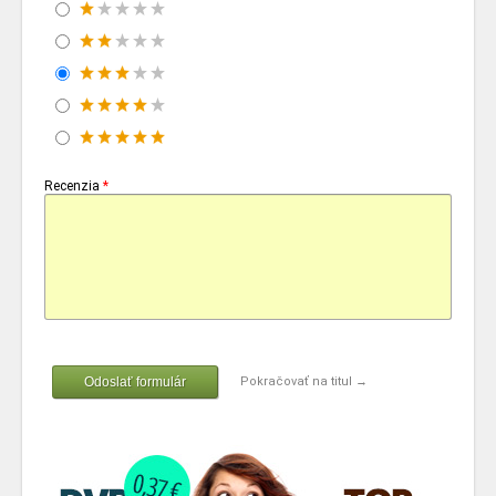
Recenzia
*
Odoslať formulár
Pokračovať na titul →